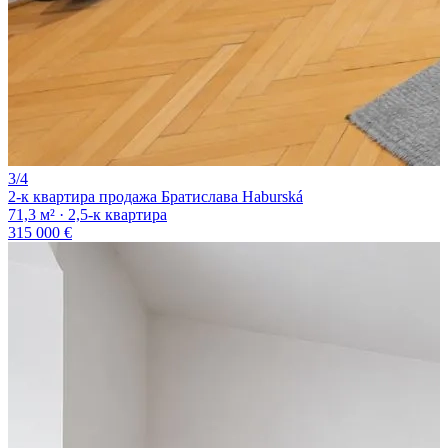
3/4
2-к квартира продажа Братислава Haburská
71,3 м² · 2,5-к квартира
315 000 €