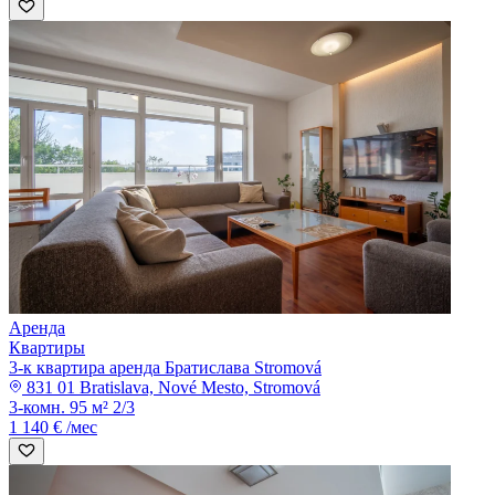
Аренда
Квартиры
3-к квартира аренда Братислава Stromová
831 01 Bratislava, Nové Mesto, Stromová
3-комн.
95 м²
2/3
1 140 € /мес