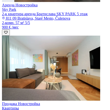
Аренда
Новостройка
Sky Park
2-к квартира аренда Братислава SKY PARK 5 этаж
811 09 Bratislava, Staré Mesto, Čulenova
2-комн.
57 м²
5/5
900 € /мес
Продажа
Новостройка
Квартиры