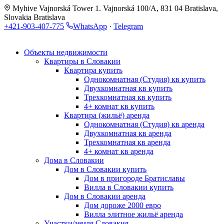
Myhive Vajnorská Tower 1. Vajnorská 100/A, 831 04 Bratislava,
Slovakia
Bratislava
+421-903-407-775
WhatsApp
·
Telegram
Объекты недвижимости
Квартиры в Словакии
Квартира купить
Однокомнатная (Студия) кв купить
Двухкомнатная кв купить
Трехкомнатная кв купить
4+ комнат кв купить
Квартира (жильё) аренда
Однокомнатная (Студия) кв аренда
Двухкомнатная кв аренда
Трехкомнатная кв аренда
4+ комнат кв аренда
Дома в Словакии
Дом в Словакии купить
Дом в пригороде Братиславы
Вилла в Словакии купить
Дом в Словакии аренда
Дом дороже 2000 евро
Вилла элитное жильё аренда
Участки/земля Словакия