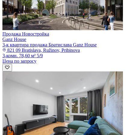
Продажа
Новостройка
Ganz House
3-к квартира продажа Братислава Ganz House
821 09 Bratislava, Ružinov, Pribinova
3-комн.
78,60 м²
5/9
Цена по запросу