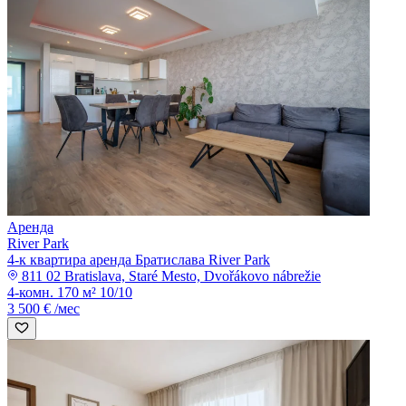
Аренда
River Park
4-к квартира аренда Братислава River Park
811 02 Bratislava, Staré Mesto, Dvořákovo nábrežie
4-комн.
170 м²
10/10
3 500 € /мес