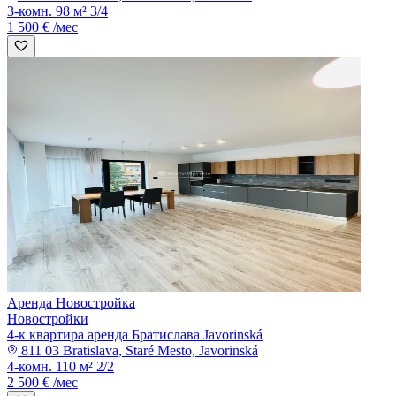
3-комн.
98 м²
3/4
1 500 € /мес
Аренда
Новостройка
Новостройки
4-к квартира аренда Братислава Javorinská
811 03 Bratislava, Staré Mesto, Javorinská
4-комн.
110 м²
2/2
2 500 € /мес