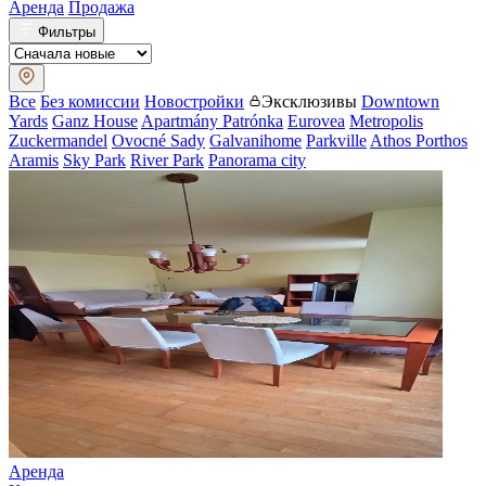
Аренда
Продажа
Фильтры
Все
Без комиссии
Новостройки
Эксклюзивы
Downtown
Yards
Ganz House
Apartmány Patrónka
Eurovea
Metropolis
Zuckermandel
Ovocné Sady
Galvanihome
Parkville
Athos Porthos
Aramis
Sky Park
River Park
Panorama city
Аренда