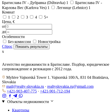
Братислава IV - Дубравка (Dúbravka)
1
Братислава IV -
Карлова Вес (Karlova Ves)
1
Легнице (Lehnice)
1
Комнат
1
2
3
4
5+
Цена, €
от
до
Особенности
Без комиссии
Новостройка
Сброс
Показать результаты
x
Агентство недвижимости в Братиславе. Подбор, юридическое
сопровождение и релокация с 2012 года.
Myhive Vajnorská Tower 1. Vajnorská 100/A, 831 04 Bratislava,
Slovakia
mail@realty-slovakia.ru
·
realtyslovakia.ru@gmail.com
+421-903-407-775
·
+421-901-712-194
Объекты недвижимости
Квартиры