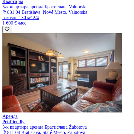
Квартиры
5-к квартира аренда Братислава Vainorska
831 04 Bratislava, Nové Mesto, Vainorska
5-комн.
130 м²
2/4
1 600 € /мес
Аренда
Pet-friendly
3-к квартира аренда Братислава Žabotova
811 04 Bratislava, Staré Mesto, Žabotova