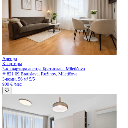
Аренда
Квартиры
3-к квартира аренда Братислава Miletičova
821 09 Bratislava, Ružinov, Miletičova
3-комн.
56 м²
5/5
900 € /мес