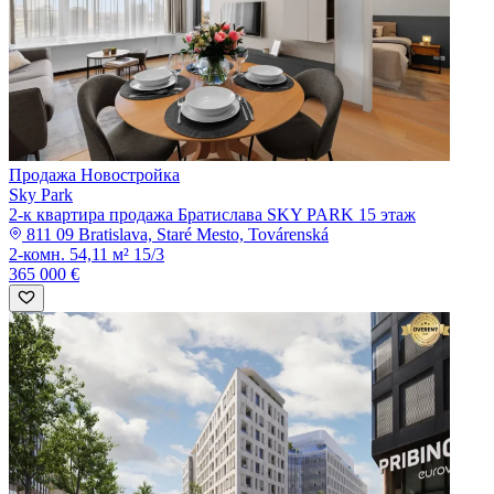
Продажа
Новостройка
Sky Park
2-к квартира продажа Братислава SKY PARK 15 этаж
811 09 Bratislava, Staré Mesto, Továrenská
2-комн.
54,11 м²
15/3
365 000 €