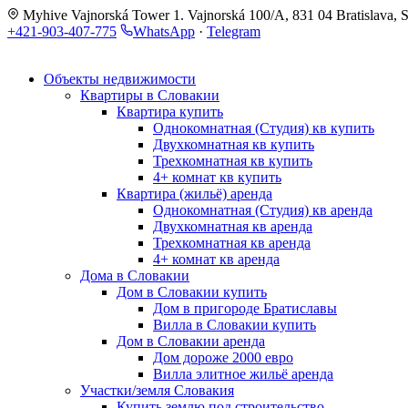
Myhive Vajnorská Tower 1. Vajnorská 100/A, 831 04 Bratislava, S
+421-903-407-775
WhatsApp
·
Telegram
Объекты недвижимости
Квартиры в Словакии
Квартира купить
Однокомнатная (Студия) кв купить
Двухкомнатная кв купить
Трехкомнатная кв купить
4+ комнат кв купить
Квартира (жильё) аренда
Однокомнатная (Студия) кв аренда
Двухкомнатная кв аренда
Трехкомнатная кв аренда
4+ комнат кв аренда
Дома в Словакии
Дом в Словакии купить
Дом в пригороде Братиславы
Вилла в Словакии купить
Дом в Словакии аренда
Дом дороже 2000 евро
Вилла элитное жильё аренда
Участки/земля Словакия
Купить землю под строительство