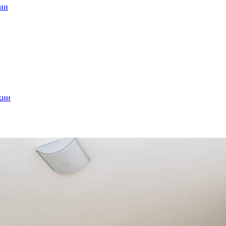
кии
кии