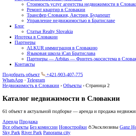
Стоимость услуг агентства недвижимости в Слова
Ремонт квартир в Словакии
Трансфер Словакия, Австрия, Будапешт
Управление недвижимостью в Братиславе
Блог
Статьи Realty Slovakia
Ипотека в Словакии
Партнеры
ALKUR иммиграция в Словакию
Языковая школа iCan Братислава
Партнеры — Arbitas — Финтех-экосистема в Слова
Контакты
Подобрать объект
+421-903-407-775
WhatsApp
·
Telegram
Недвижимость в Словакии
›
Объекты
›
Страница 2
Каталог недвижимости в Словакии
61 объект в актуальной подборке — аренда и продажа недвижи
Аренда
Продажа
Все объекты
Без комиссии
Новостройки
Эксклюзивы
Ganz H
Sky Park
River Park
Panorama city