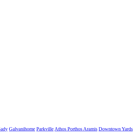
Sady
Galvanihome
Parkville
Athos Porthos Aramis
Downtown Yards