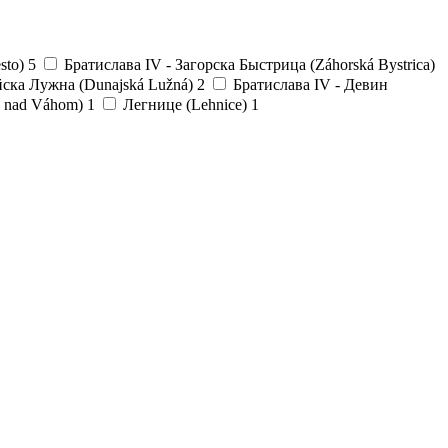
sto)
5
Братислава IV - Загорска Быстрица (Záhorská Bystrica)
ска Лужна (Dunajská Lužná)
2
Братислава IV - Девин
 nad Váhom)
1
Легнице (Lehnice)
1