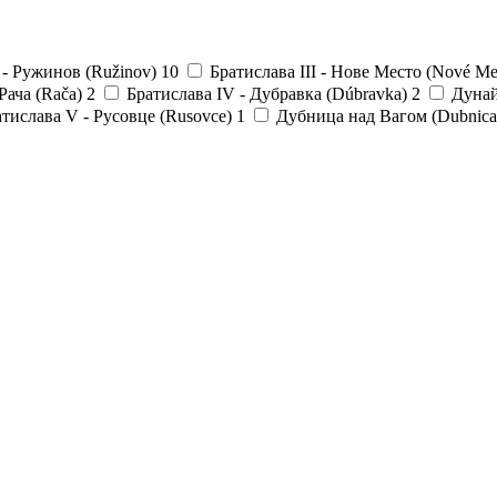
 - Ружинов (Ružinov)
10
Братислава III - Нове Место (Nové Me
 Рача (Rača)
2
Братислава IV - Дубравка (Dúbravka)
2
Дунай
тислава V - Русовце (Rusovce)
1
Дубница над Вагом (Dubnica