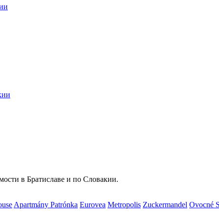
кии
кии
мости в Братиславе и по Словакии.
ouse
Apartmány Patrónka
Eurovea
Metropolis
Zuckermandel
Ovocné 