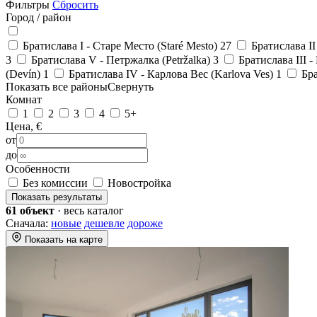
Фильтры
Сбросить
Город / район
Братислава I - Старе Место (Staré Mesto)
27
Братислава II
3
Братислава V - Петржалка (Petržalka)
3
Братислава III -
(Devín)
1
Братислава IV - Карлова Вес (Karlova Ves)
1
Бра
Показать все районы
Свернуть
Комнат
1
2
3
4
5+
Цена, €
от
до
Особенности
Без комиссии
Новостройка
Показать результаты
61 объект
· весь каталог
Сначала:
новые
дешевле
дороже
Показать на карте