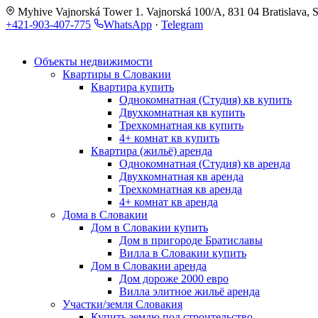
Myhive Vajnorská Tower 1. Vajnorská 100/A, 831 04 Bratislava, S
+421-903-407-775
WhatsApp
·
Telegram
Объекты недвижимости
Квартиры в Словакии
Квартира купить
Однокомнатная (Студия) кв купить
Двухкомнатная кв купить
Трехкомнатная кв купить
4+ комнат кв купить
Квартира (жильё) аренда
Однокомнатная (Студия) кв аренда
Двухкомнатная кв аренда
Трехкомнатная кв аренда
4+ комнат кв аренда
Дома в Словакии
Дом в Словакии купить
Дом в пригороде Братиславы
Вилла в Словакии купить
Дом в Словакии аренда
Дом дороже 2000 евро
Вилла элитное жильё аренда
Участки/земля Словакия
Купить землю под строительство