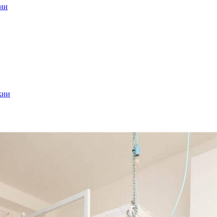
кии
кии