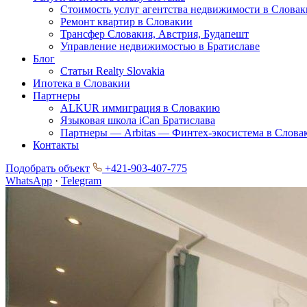
Стоимость услуг агентства недвижимости в Слова
Ремонт квартир в Словакии
Трансфер Словакия, Австрия, Будапешт
Управление недвижимостью в Братиславе
Блог
Статьи Realty Slovakia
Ипотека в Словакии
Партнеры
ALKUR иммиграция в Словакию
Языковая школа iCan Братислава
Партнеры — Arbitas — Финтех-экосистема в Слова
Контакты
Подобрать объект
+421-903-407-775
WhatsApp
·
Telegram