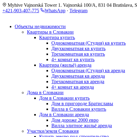
Myhive Vajnorská Tower 1. Vajnorská 100/A, 831 04 Bratislava, S
+421-903-407-775
WhatsApp
·
Telegram
Объекты недвижимости
Квартиры в Словакии
Квартира купить
Однокомнатная (Студия) кв купить
Двухкомнатная кв купить
Трехкомнатная кв купить
4+ комнат кв купить
Квартира (жильё) аренда
Однокомнатная (Студия) кв аренда
Двухкомнатная кв аренда
Трехкомнатная кв аренда
4+ комнат кв аренда
Дома в Словакии
Дом в Словакии купить
Дом в пригороде Братиславы
Вилла в Словакии купить
Дом в Словакии аренда
Дом дороже 2000 евро
Вилла элитное жильё аренда
Участки/земля Словакия
Купить землю под строительство