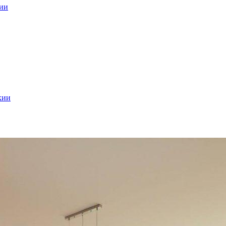
кии
кии