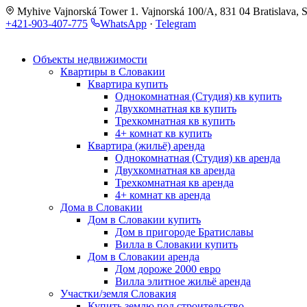
Myhive Vajnorská Tower 1. Vajnorská 100/A, 831 04 Bratislava, S
+421-903-407-775
WhatsApp
·
Telegram
Объекты недвижимости
Квартиры в Словакии
Квартира купить
Однокомнатная (Студия) кв купить
Двухкомнатная кв купить
Трехкомнатная кв купить
4+ комнат кв купить
Квартира (жильё) аренда
Однокомнатная (Студия) кв аренда
Двухкомнатная кв аренда
Трехкомнатная кв аренда
4+ комнат кв аренда
Дома в Словакии
Дом в Словакии купить
Дом в пригороде Братиславы
Вилла в Словакии купить
Дом в Словакии аренда
Дом дороже 2000 евро
Вилла элитное жильё аренда
Участки/земля Словакия
Купить землю под строительство