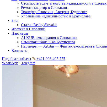
Стоимость услуг агентства недвижимости в Слова
Ремонт квартир в Словакии
Трансфер Словакия, Австрия, Будапешт
Управление недвижимостью в Братиславе
Блог
Статьи Realty Slovakia
Ипотека в Словакии
Партнеры
ALKUR иммиграция в Словакию
Языковая школа iCan Братислава
Партнеры — Arbitas — Финтех-экосистема в Слова
Контакты
Подобрать объект
+421-903-407-775
WhatsApp
·
Telegram