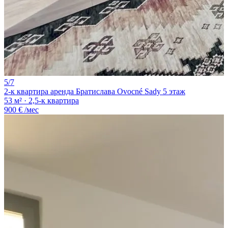
5/7
2-к квартира аренда Братислава Ovocné Sady 5 этаж
53 м² · 2,5-к квартира
900 €
/мес