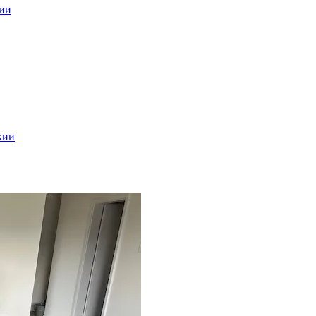
кии
кии