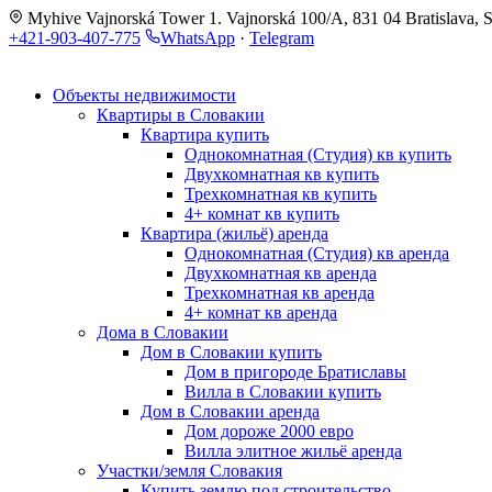
Myhive Vajnorská Tower 1. Vajnorská 100/A, 831 04 Bratislava, S
+421-903-407-775
WhatsApp
·
Telegram
Объекты недвижимости
Квартиры в Словакии
Квартира купить
Однокомнатная (Студия) кв купить
Двухкомнатная кв купить
Трехкомнатная кв купить
4+ комнат кв купить
Квартира (жильё) аренда
Однокомнатная (Студия) кв аренда
Двухкомнатная кв аренда
Трехкомнатная кв аренда
4+ комнат кв аренда
Дома в Словакии
Дом в Словакии купить
Дом в пригороде Братиславы
Вилла в Словакии купить
Дом в Словакии аренда
Дом дороже 2000 евро
Вилла элитное жильё аренда
Участки/земля Словакия
Купить землю под строительство