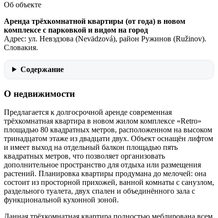
Об объекте
Аренда трёхкомнатной квартиры (от года) в новом
комплексе с парковкой и видом на город
Aдрес: ул. Невэдзова (Nevädzová), район Ружинов (Ružinov).
Словакия.
Содержание
О недвижимости
Предлагается к долгосрочной аренде современная
трёхкомнатная квартира в новом жилом комплексе «Retro»
площадью 80 квадратных метров, расположенном на высоком
тринадцатом этаже из двадцати двух. Объект оснащён лифтом
и имеет выход на отдельный балкон площадью пять
квадратных метров, что позволяет организовать
дополнительное пространство для отдыха или размещения
растений. Планировка квартиры продумана до мелочей: она
состоит из просторной прихожей, ванной комнаты с санузлом,
раздельного туалета, двух спален и объединённого зала с
функциональной кухонной зоной.
Данная трёхкомнатная квартира полностью меблирована всем