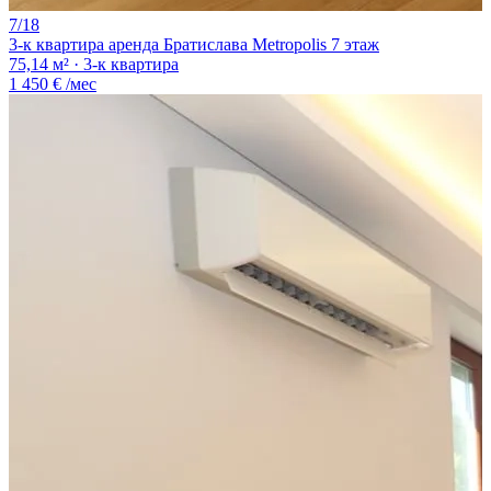
7/18
3-к квартира аренда Братислава Metropolis 7 этаж
75,14 м² · 3-к квартира
1 450 €
/мес