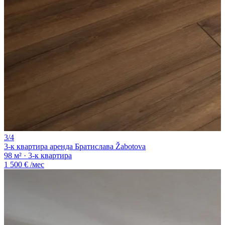
3/4
3-к квартира аренда Братислава Žabotova
98 м² · 3-к квартира
1 500 €
/мес